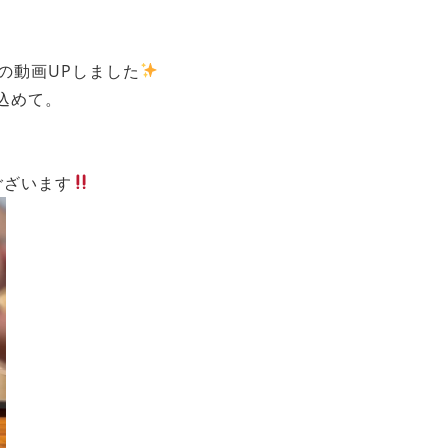
の動画UPしました
込めて。
ございます