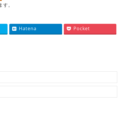
ます。
Hatena
Pocket